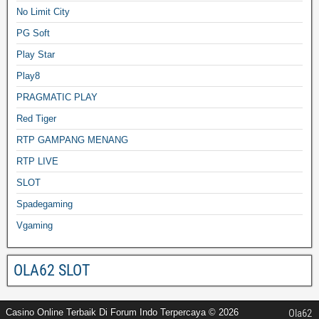
No Limit City
PG Soft
Play Star
Play8
PRAGMATIC PLAY
Red Tiger
RTP GAMPANG MENANG
RTP LIVE
SLOT
Spadegaming
Vgaming
OLA62 SLOT
Casino Online Terbaik Di Forum Indo Terpercaya © 2026
Ola62