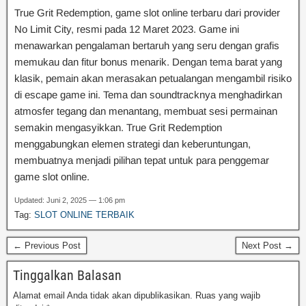
True Grit Redemption, game slot online terbaru dari provider
No Limit City, resmi pada 12 Maret 2023. Game ini
menawarkan pengalaman bertaruh yang seru dengan grafis
memukau dan fitur bonus menarik. Dengan tema barat yang
klasik, pemain akan merasakan petualangan mengambil risiko
di escape game ini. Tema dan soundtracknya menghadirkan
atmosfer tegang dan menantang, membuat sesi permainan
semakin mengasyikkan. True Grit Redemption
menggabungkan elemen strategi dan keberuntungan,
membuatnya menjadi pilihan tepat untuk para penggemar
game slot online.
Updated: Juni 2, 2025 — 1:06 pm
Tag:
SLOT ONLINE TERBAIK
← Previous Post
Next Post →
Tinggalkan Balasan
Alamat email Anda tidak akan dipublikasikan.
Ruas yang wajib