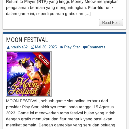
Return to Player (RTP) yang tinggi, Money Meow menjanjikan
pengalaman bermain yang menguntungkan. Fitur-fitur unik
dalam game ini, seperti putaran gratis dan […]
Read Post
MOON FESTIVAL
ntauiola62
Mei 30, 2025
Play Star
Comments
MOON FESTIVAL, sebuah game slot online terbaru dari
provider Play Star, akhirnya resmi pada tanggal 15 Agustus
2023. Game ini menawarkan tema festival bulan yang indah
dengan grafis memukau dan fitur menarik yang pasti akan
memikat pemain. Dengan gameplay yang seru dan peluang