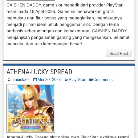
CAISHEN DADDY, game slot menarik dari provider PlayStar,
resmi pada 15 April 2025. Game ini menawarkan grafis
memukau dan fitur bonus yang menggiurkan, membuatnya
menjadi pilihan ideal untuk penggemar slot. Dengan tema
berbasis keberuntungan dan kemakmuran, CAISHEN DADDY
menjanjikan pengalaman gaming yang mengesankan. Selamat
mencoba dan raih kemenangan besar!
Read Post
ATHENA-LUCKY SPREAD
ntauiola62
Mei 30, 2025
Play Star
Comments
Athena-Lucky Spread slot online oleh Play Star, akhirnya resmi