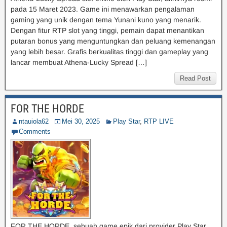
pada 15 Maret 2023. Game ini menawarkan pengalaman
gaming yang unik dengan tema Yunani kuno yang menarik.
Dengan fitur RTP slot yang tinggi, pemain dapat menantikan
putaran bonus yang menguntungkan dan peluang kemenangan
yang lebih besar. Grafis berkualitas tinggi dan gameplay yang
lancar membuat Athena-Lucky Spread […]
Read Post
FOR THE HORDE
ntauiola62
Mei 30, 2025
Play Star
,
RTP LIVE
Comments
FOR THE HORDE, sebuah game epik dari provider Play Star,