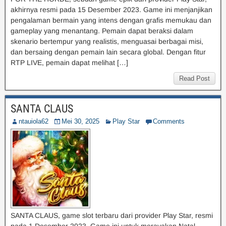
akhirnya resmi pada 15 Desember 2023. Game ini menjanjikan
pengalaman bermain yang intens dengan grafis memukau dan
gameplay yang menantang. Pemain dapat beraksi dalam
skenario bertempur yang realistis, menguasai berbagai misi,
dan bersaing dengan pemain lain secara global. Dengan fitur
RTP LIVE, pemain dapat melihat […]
Read Post
SANTA CLAUS
ntauiola62
Mei 30, 2025
Play Star
Comments
SANTA CLAUS, game slot terbaru dari provider Play Star, resmi