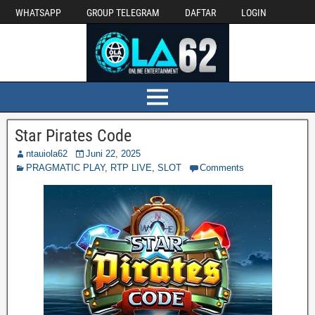
WHATSAPP
GROUP TELEGRAM
DAFTAR
LOGIN
Star Pirates Code
ntauiola62
Juni 22, 2025
PRAGMATIC PLAY
,
RTP LIVE
,
SLOT
Comments