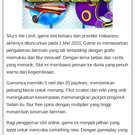
Sky’s the Limit, game slot terbaru dari provider Habanero,
akhirnya diluncurkan pada 1 Mei 2023. Game ini menawarkan
pengalaman bermain yang tak tertandingi dengan grafis
memukau dan fitur innovatif. Dengan tema bebas dan cerita
yang menarik, Slot ini membawa pemain ke dunia yang penuh
warna dan kegembiraan.
Gamenya memiliki 5 reel dan 20 paylines, memberikan
peluang besar untuk menang. Fitur scatter dan wild yang unik
meningkatkan kesempatan memenangkan jackpot progresif.
Selain itu, fitur free spins dengan multiplier yang tinggi
menambah keseruan bermain.
Bagi penggemar slot online, game ini menjadi pilihan yang
tepat untuk mencoba something new. Dengan gameplay yang