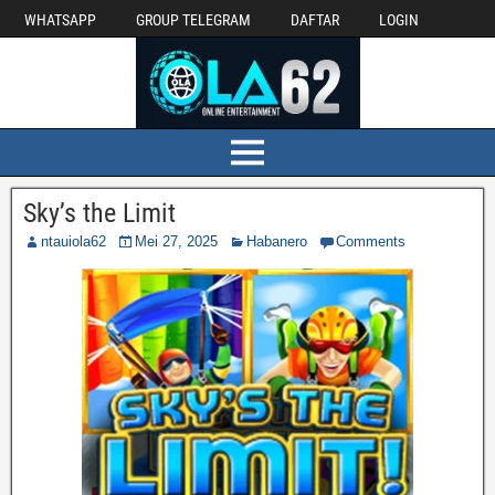
WHATSAPP
GROUP TELEGRAM
DAFTAR
LOGIN
Sky’s the Limit
ntauiola62
Mei 27, 2025
Habanero
Comments