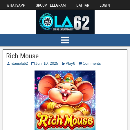
WHATSAPP
GROUP TELEGRAM
DAFTAR
LOGIN
Rich Mouse
ntauiola62
Juni 10, 2025
Play8
Comments