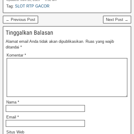
Tag:
SLOT RTP GACOR
← Previous Post
Next Post →
Tinggalkan Balasan
Alamat email Anda tidak akan dipublikasikan.
Ruas yang wajib
ditandai
*
Komentar
*
Nama
*
Email
*
Situs Web