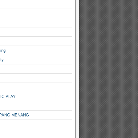
ing
ty
IC PLAY
PANG MENANG