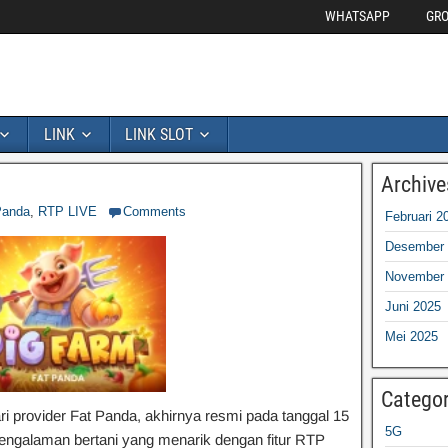
WHATSAPP
GR
LINK
LINK SLOT
Archive
Panda
,
RTP LIVE
Comments
Februari 2
Desember 
November 
Juni 2025
Mei 2025
Categor
ri provider Fat Panda, akhirnya resmi pada tanggal 15
5G
engalaman bertani yang menarik dengan fitur RTP