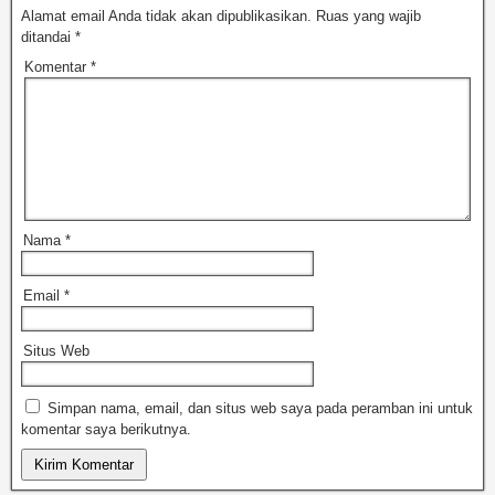
Alamat email Anda tidak akan dipublikasikan.
Ruas yang wajib
ditandai
*
Komentar
*
Nama
*
Email
*
Situs Web
Simpan nama, email, dan situs web saya pada peramban ini untuk
komentar saya berikutnya.