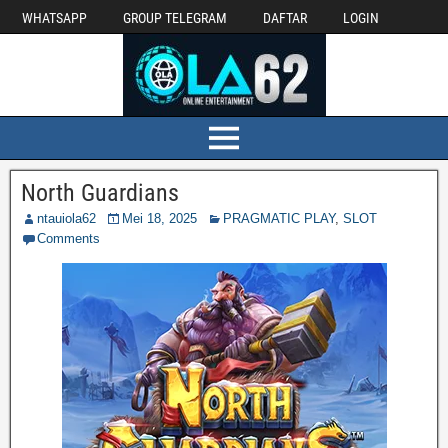
WHATSAPP
GROUP TELEGRAM
DAFTAR
LOGIN
North Guardians
ntauiola62
Mei 18, 2025
PRAGMATIC PLAY
,
SLOT
Comments