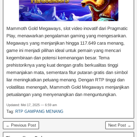
Mammoth Gold Megaways, slot video inovatif dari Pragmatic
Play, menawarkan pengalaman gaming yang mengesankan.
Megaways yang menjanjikan hingga 117.649 cara menang,
game ini menjadi pilihan ideal untuk pemain yang mencari
kegembiraan dan potensi kemenangan besar. Tema
prehistoriknya yang kuat dengan grafis berkualitas tinggi
memanjakan mata, sementara fitur putaran gratis dan simbol
liar meningkatkan peluang menang. Dengan RTP tinggi dan
volatilitas menengah, Mammoth Gold Megaways menjanjikan
petualangan yang menyenangkan dan menguntungkan.
Updated: Mei 17, 2025 — 6:59 am
Tag:
RTP GAMPANG MENANG
← Previous Post
Next Post →