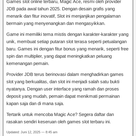
Games slot online terbaru, Magic Ace, resmi oleh provider
JDB pada awal tahun 2025. Dengan desain grafis yang
menarik dan fitur inovatif, Slot ini menjanjikan pengalaman
bermain yang menyenangkan dan mengasyikkan.
Game ini memiliki tema mistis dengan karakter-karakter yang
unik, membuat setiap putaran slot terasa seperti petualangan
baru. Games ini dengan fitur bonus yang menarik, seperti free
spin dan multiplier, yang dapat meningkatkan peluang
kemenangan pemain.
Provider JDB terus berinovasi dalam menghadirkan games
slot yang berkualitas, dan slot ini menjadi salah satu bukti
nyatanya. Dengan user interface yang ramah dan proses
deposit yang mudah, pemain dapat menikmati permainan
kapan saja dan di mana saja.
Tertarik untuk mencoba Magic Ace? Segera daftar dan
rasakan sendiri keseruan oleh games slot terbaru ini.
Updated: Juni 12, 2025 — 8:45 am