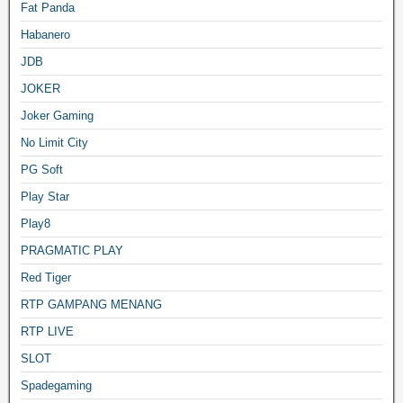
Fat Panda
Habanero
JDB
JOKER
Joker Gaming
No Limit City
PG Soft
Play Star
Play8
PRAGMATIC PLAY
Red Tiger
RTP GAMPANG MENANG
RTP LIVE
SLOT
Spadegaming