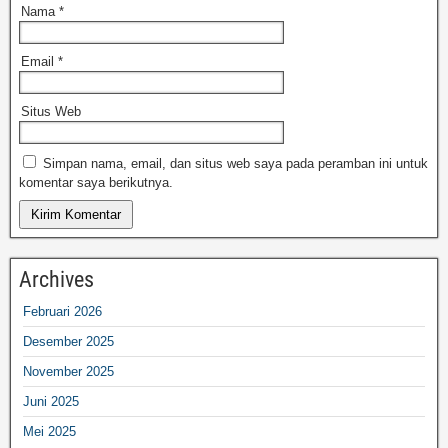
Nama
*
Email
*
Situs Web
Simpan nama, email, dan situs web saya pada peramban ini untuk
komentar saya berikutnya.
Archives
Februari 2026
Desember 2025
November 2025
Juni 2025
Mei 2025