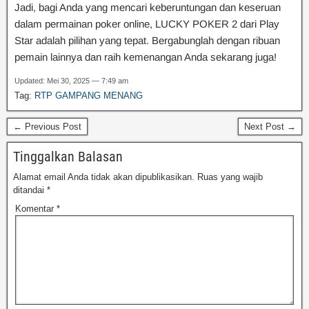
Jadi, bagi Anda yang mencari keberuntungan dan keseruan
dalam permainan poker online, LUCKY POKER 2 dari Play
Star adalah pilihan yang tepat. Bergabunglah dengan ribuan
pemain lainnya dan raih kemenangan Anda sekarang juga!
Updated: Mei 30, 2025 — 7:49 am
Tag:
RTP GAMPANG MENANG
← Previous Post
Next Post →
Tinggalkan Balasan
Alamat email Anda tidak akan dipublikasikan.
Ruas yang wajib
ditandai
*
Komentar
*