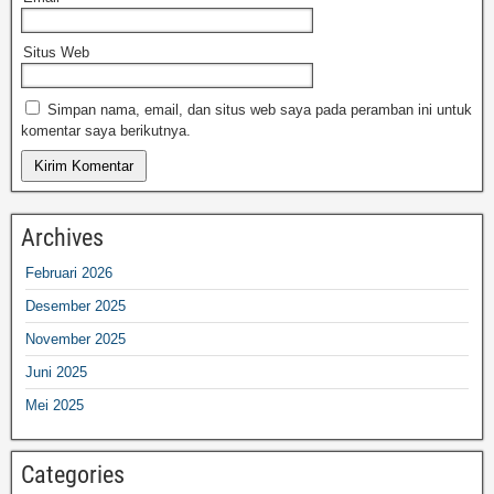
Situs Web
Simpan nama, email, dan situs web saya pada peramban ini untuk
komentar saya berikutnya.
Archives
Februari 2026
Desember 2025
November 2025
Juni 2025
Mei 2025
Categories