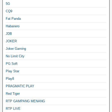
5G
CQ9
Fat Panda
Habanero
JDB
JOKER
Joker Gaming
No Limit City
PG Soft
Play Star
Play8
PRAGMATIC PLAY
Red Tiger
RTP GAMPANG MENANG
RTP LIVE