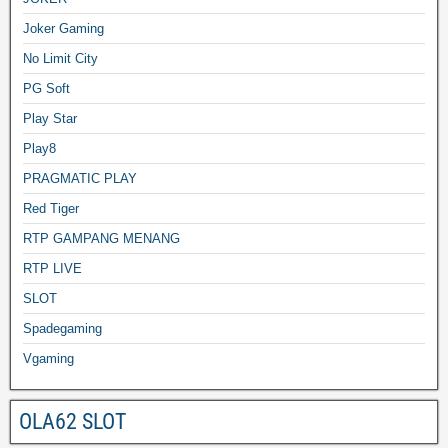
Joker Gaming
No Limit City
PG Soft
Play Star
Play8
PRAGMATIC PLAY
Red Tiger
RTP GAMPANG MENANG
RTP LIVE
SLOT
Spadegaming
Vgaming
OLA62 SLOT