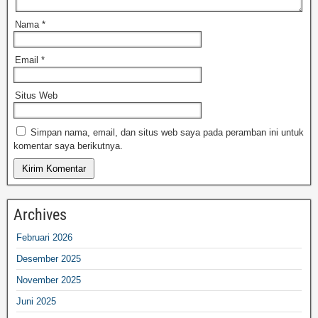
Nama
*
Email
*
Situs Web
Simpan nama, email, dan situs web saya pada peramban ini untuk
komentar saya berikutnya.
Archives
Februari 2026
Desember 2025
November 2025
Juni 2025