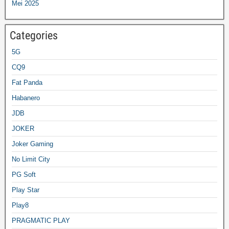
Mei 2025
Categories
5G
CQ9
Fat Panda
Habanero
JDB
JOKER
Joker Gaming
No Limit City
PG Soft
Play Star
Play8
PRAGMATIC PLAY