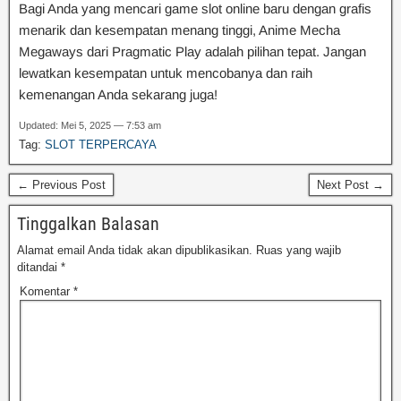
Bagi Anda yang mencari game slot online baru dengan grafis
menarik dan kesempatan menang tinggi, Anime Mecha
Megaways dari Pragmatic Play adalah pilihan tepat. Jangan
lewatkan kesempatan untuk mencobanya dan raih
kemenangan Anda sekarang juga!
Updated: Mei 5, 2025 — 7:53 am
Tag:
SLOT TERPERCAYA
← Previous Post
Next Post →
Tinggalkan Balasan
Alamat email Anda tidak akan dipublikasikan.
Ruas yang wajib
ditandai
*
Komentar
*